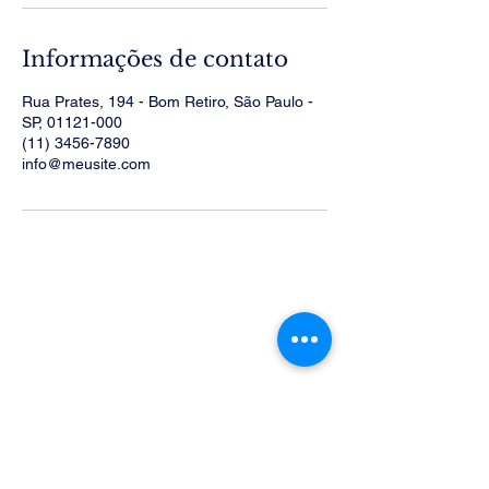
Informações de contato
Rua Prates, 194 - Bom Retiro, São Paulo -
SP, 01121-000
(11) 3456-7890
info@meusite.com
Integra RH Captação de
Talentos
71 99217-7744
curriculo@integrarhconsultoria.com
Trav. Acalanto, SN