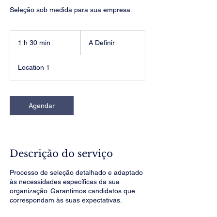
Seleção sob medida para sua empresa.
A
Definir
1 h 30 min
1
A Definir
3
0
Location 1
m
i
n
Agendar
Descrição do serviço
Processo de seleção detalhado e adaptado
às necessidades específicas da sua
organização. Garantimos candidatos que
correspondam às suas expectativas.