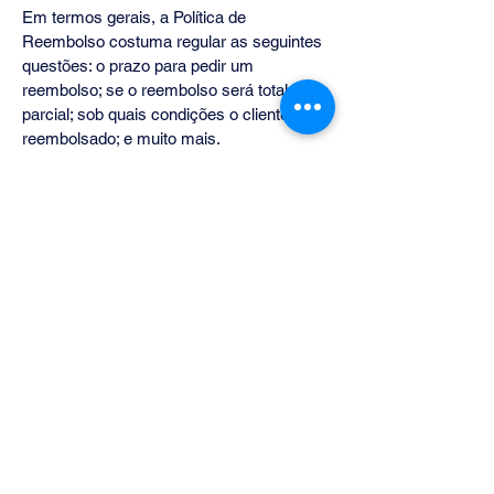
Em termos gerais, a Política de
Reembolso costuma regular as seguintes
questões: o prazo para pedir um
reembolso; se o reembolso será total ou
parcial; sob quais condições o cliente será
reembolsado; e muito mais.
Integra RH Captação de
Talentos
71 99217-7744
curriculo@integrarhconsultoria.com
Trav. Acalanto, SN
Salvador / BA
41000-000